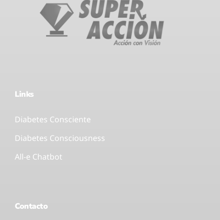
Links
Diabetes Consciente
Diabetes Consciousness
All-e Chatbot
Contacto