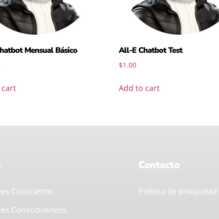
Chatbot Mensual Básico
All-E Chatbot Test
0
$
1.00
 cart
Add to cart
s
Contacto
tes Consciente
Política de privacidad
tes Consciousness