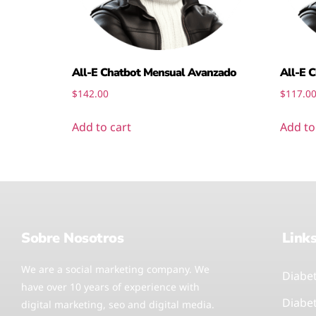
All-E Chatbot Mensual Avanzado
All-E 
$
142.00
$
117.0
Add to cart
Add to
Sobre Nosotros
Link
We are a social marketing company. We
Diabe
have over 10 years of experience with
Diabe
digital marketing, seo and digital media.