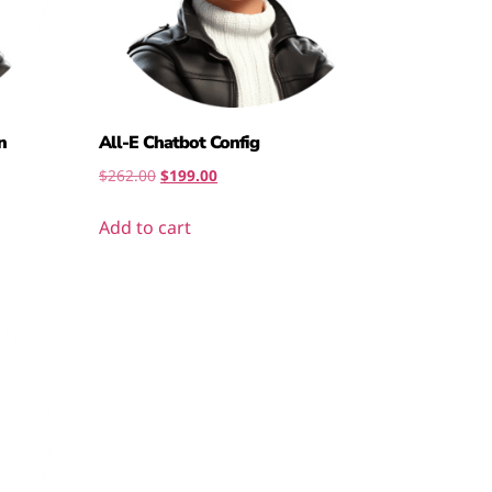
n
All-E Chatbot Config
$
262.00
$
199.00
Add to cart