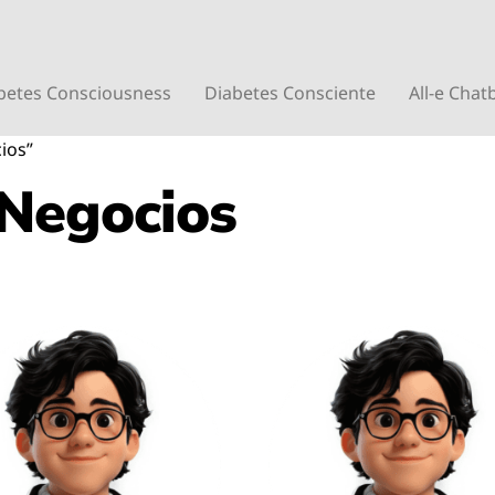
betes Consciousness
Diabetes Consciente
All-e Chat
ios”
 Negocios