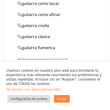
guitarra como tocar
guitarra como afinar
guitarra criolla
guitarra clasica
guitarra flamenca
—————————————
ACERCA DE NOSOTROS:
Usamos cookies en nuestro sitio web para brindarte la
experiencia más relevante recordando tus preferencias y
visitas repetidas. Al hacer clic en “Aceptar”, consientes el
Contact our support email:
uso de TODAS las cookies.
contacto@guitarraexpress.com
No vender mis datos personales
.
BLOG:
Configuración de cookies
Accept
https://guitarraexpress.com