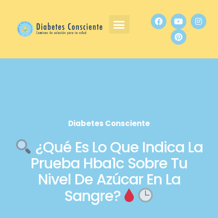
Diabetes Consciente
¿Qué Es Lo Que Indica La
Prueba Hba1c Sobre Tu
Nivel De Azúcar En La
Sangre?