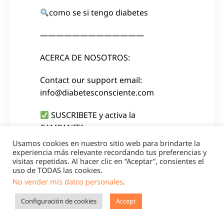
como se si tengo diabetes
—————————————
ACERCA DE NOSOTROS:
Contact our support email:
info@diabetesconsciente.com
SUSCRIBETE y activa la
CAMPANITA:
Usamos cookies en nuestro sitio web para brindarte la
https://link.eaction-sk.com/youtube-
experiencia más relevante recordando tus preferencias y
visitas repetidas. Al hacer clic en “Aceptar”, consientes el
diab-consciente
uso de TODAS las cookies.
No vender mis datos personales
.
BLOG:
Configuración de cookies
Accept
https://link.eaction-sk.com/blog-
dconsciente