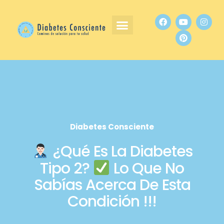
Diabetes Consciente
¿Qué Es La Diabetes
Tipo 2?
Lo Que No
Sabías Acerca De Esta
Condición !!!