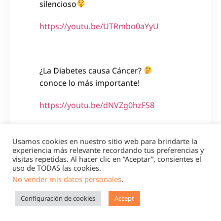
silencioso
https://youtu.be/UTRmbo0aYyU
¿La Diabetes causa Cáncer?
conoce lo más importante!
https://youtu.be/dNVZg0hzFS8
Usamos cookies en nuestro sitio web para brindarte la
Diabetes y pérdida de peso
experiencia más relevante recordando tus preferencias y
visitas repetidas. Al hacer clic en “Aceptar”, consientes el
¿cuando sucede?
uso de TODAS las cookies.
No vender mis datos personales
.
https://youtu.be/gQyD2RtcXCY
Configuración de cookies
Accept