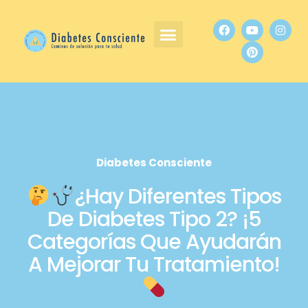
Diabetes Consciente
¿Hay Diferentes Tipos
De Diabetes Tipo 2? ¡5
Categorías Que Ayudarán
A Mejorar Tu Tratamiento!