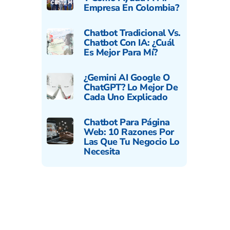
Empresa En Colombia?
Chatbot Tradicional Vs.
Chatbot Con IA: ¿cuál
Es Mejor Para Mí?
¿Gemini AI Google O
ChatGPT? Lo Mejor De
Cada Uno Explicado
Chatbot Para Página
Web: 10 Razones Por
Las Que Tu Negocio Lo
Necesita